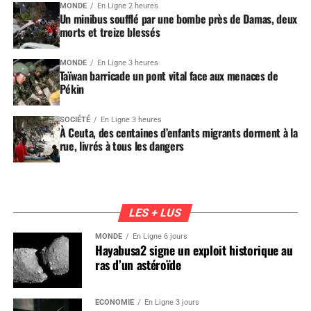
MONDE
En Ligne 2 heures
Un minibus soufflé par une bombe près de Damas, deux
morts et treize blessés
MONDE
En Ligne 3 heures
Taïwan barricade un pont vital face aux menaces de
Pékin
SOCIÉTÉ
En Ligne 3 heures
À Ceuta, des centaines d’enfants migrants dorment à la
rue, livrés à tous les dangers
LES + LUS
MONDE
En Ligne 6 jours
Hayabusa2 signe un exploit historique au
ras d’un astéroïde
ÉCONOMIE
En Ligne 3 jours