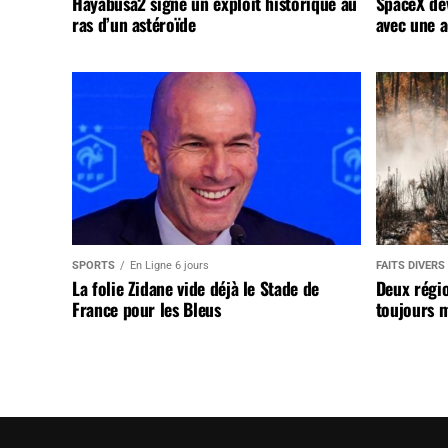
Hayabusa2 signe un exploit historique au
SpaceX dév
ras d’un astéroïde
avec une a
SPORTS
En Ligne 6 jours
FAITS DIVERS
La folie Zidane vide déjà le Stade de
Deux régi
France pour les Bleus
toujours m