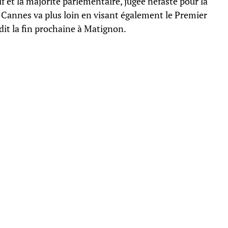
f et la majorité parlementaire, jugée néfaste pour la
de Cannes va plus loin en visant également le Premier
dit la fin prochaine à Matignon.