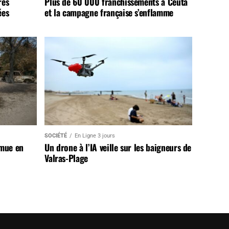
rès
Plus de 60 000 franchissements à Ceuta
ées
et la campagne française s’enflamme
SOCIÉTÉ
En Ligne 3 jours
 mue en
Un drone à l’IA veille sur les baigneurs de
Valras-Plage