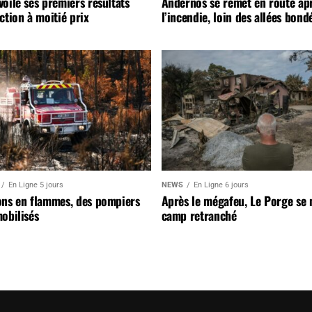
oile ses premiers résultats
Andernos se remet en route ap
ction à moitié prix
l’incendie, loin des allées bond
En Ligne 5 jours
NEWS
En Ligne 6 jours
ons en flammes, des pompiers
Après le mégafeu, Le Porge se
obilisés
camp retranché