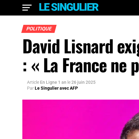
POLITIQUE
David Lisnard ex
: « La France ne 
Article
En Ligne 1 an
le
26 juin 2025
Par
Le Singulier avec AFP