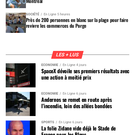
Montréal
SOCIÉTÉ
En Ligne 5 heures
Près de 200 personnes en blanc sur la plage pour faire
revivre les commerces du Porge
LES + LUS
ÉCONOMIE
En Ligne 4 jours
SpaceX dévoile ses premiers résultats avec
une action à moitié prix
ÉCONOMIE
En Ligne 6 jours
Andernos se remet en route après
l’incendie, loin des allées bondées
SPORTS
En Ligne 6 jours
La folie Zidane vide déjà le Stade de
France pour les Bleus