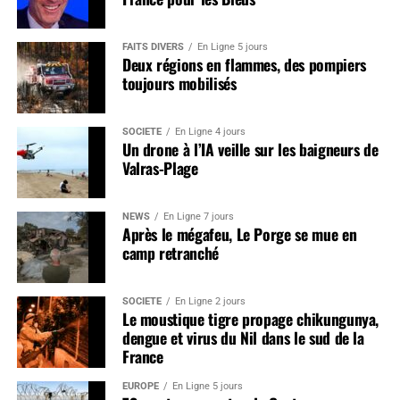
FAITS DIVERS
En Ligne 5 jours
Deux régions en flammes, des pompiers
toujours mobilisés
SOCIÉTÉ
En Ligne 4 jours
Un drone à l’IA veille sur les baigneurs de
Valras-Plage
NEWS
En Ligne 7 jours
Après le mégafeu, Le Porge se mue en
camp retranché
SOCIÉTÉ
En Ligne 2 jours
Le moustique tigre propage chikungunya,
dengue et virus du Nil dans le sud de la
France
EUROPE
En Ligne 5 jours