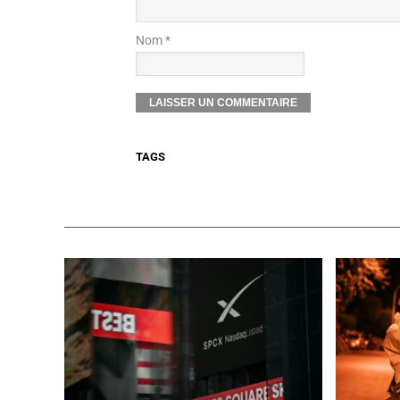
Nom *
TAGS