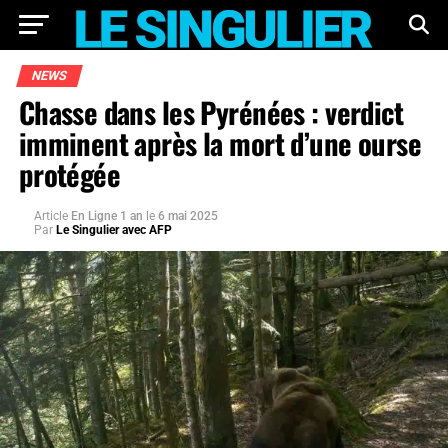
NEWS
Chasse dans les Pyrénées : verdict
imminent après la mort d’une ourse
protégée
Article
En Ligne 1 an
le
6 mai 2025
Par
Le Singulier avec AFP