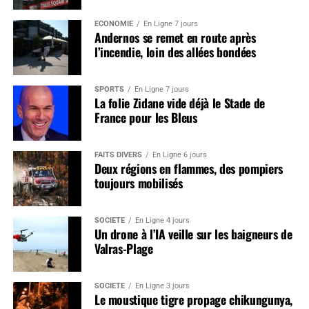
ÉCONOMIE
En Ligne 7 jours
Andernos se remet en route après
l’incendie, loin des allées bondées
SPORTS
En Ligne 7 jours
La folie Zidane vide déjà le Stade de
France pour les Bleus
FAITS DIVERS
En Ligne 6 jours
Deux régions en flammes, des pompiers
toujours mobilisés
SOCIÉTÉ
En Ligne 4 jours
Un drone à l’IA veille sur les baigneurs de
Valras-Plage
SOCIÉTÉ
En Ligne 3 jours
Le moustique tigre propage chikungunya,