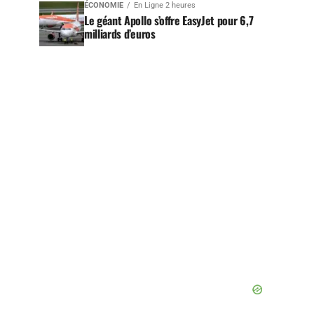
ÉCONOMIE
En Ligne 2 heures
Le géant Apollo s’offre EasyJet pour 6,7
milliards d’euros