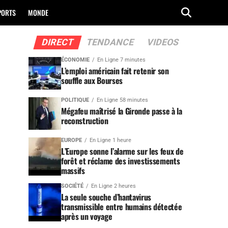
PORTS
MONDE
DIRECT
TENDANCE
VIDEOS
ÉCONOMIE
En Ligne 7 minutes
L’emploi américain fait retenir son
souffle aux Bourses
POLITIQUE
En Ligne 58 minutes
Mégafeu maîtrisé la Gironde passe à la
reconstruction
EUROPE
En Ligne 1 heure
L’Europe sonne l’alarme sur les feux de
forêt et réclame des investissements
massifs
SOCIÉTÉ
En Ligne 2 heures
La seule souche d’hantavirus
transmissible entre humains détectée
après un voyage