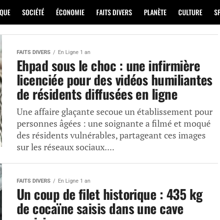
IQUE
SOCIÉTÉ
ÉCONOMIE
FAITS DIVERS
PLANÈTE
CULTURE
S
FAITS DIVERS
En Ligne 1 an
Ehpad sous le choc : une infirmière
licenciée pour des vidéos humiliantes
de résidents diffusées en ligne
Une affaire glaçante secoue un établissement pour
personnes âgées : une soignante a filmé et moqué
des résidents vulnérables, partageant ces images
sur les réseaux sociaux....
FAITS DIVERS
En Ligne 1 an
Un coup de filet historique : 435 kg
de cocaïne saisis dans une cave