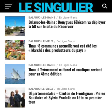
BALARUC-LES-BAINS
En Ligne 5 ans
Balaruc-les-Bains : Bouygues Télécom va déployer
la 5G sur le site du Réservoir
BALARUC-LE-VIEUX
En Ligne 5 ans
Thau : 8 communes accueilleront cet été les
« Marchés des producteurs du pays »
BALARUC-LES-BAINS
En Ligne 5 ans
Thau : L’évènement culturel et nautique revient
pour sa 4ème édition
BALARUC-LE-VIEUX
En Ligne 5 ans
Départementales – Canton de Frontignan : Pierre
Bouldoire et Sylvie Pradelle en tête au premier
tour