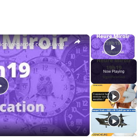
×
×
Heure miroir 19h19 : Attention, regardez cela, si vous voyez toujours 19:19
Play 
Now Playing
Play
Video