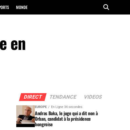
PORTS
MONDE
ue en
DIRECT
TENDANCE
VIDEOS
EUROPE
En Ligne 34 secondes
Andras Baka, le juge qui a dit non à
Orban, candidat à la présidence
hongroise