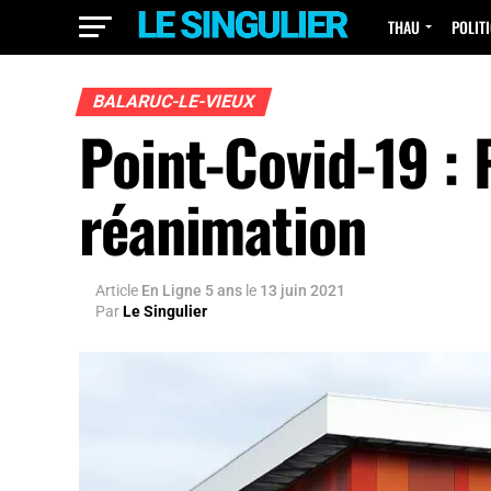
THAU
POLIT
BALARUC-LE-VIEUX
Point-Covid-19 : 
réanimation
Article
En Ligne 5 ans
le
13 juin 2021
Par
Le Singulier