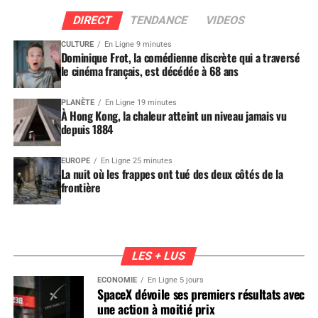
DIRECT
TENDANCE
VIDEOS
CULTURE
En Ligne 9 minutes
Dominique Frot, la comédienne discrète qui a traversé
le cinéma français, est décédée à 68 ans
PLANÈTE
En Ligne 19 minutes
À Hong Kong, la chaleur atteint un niveau jamais vu
depuis 1884
EUROPE
En Ligne 25 minutes
La nuit où les frappes ont tué des deux côtés de la
frontière
LES + LUS
ÉCONOMIE
En Ligne 5 jours
SpaceX dévoile ses premiers résultats avec
une action à moitié prix