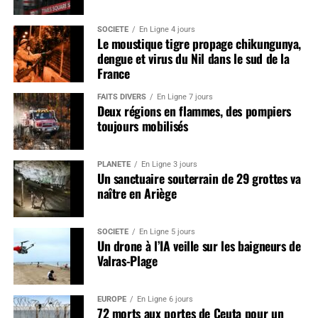
SOCIÉTÉ
En Ligne 4 jours
Le moustique tigre propage chikungunya,
dengue et virus du Nil dans le sud de la
France
FAITS DIVERS
En Ligne 7 jours
Deux régions en flammes, des pompiers
toujours mobilisés
PLANÈTE
En Ligne 3 jours
Un sanctuaire souterrain de 29 grottes va
naître en Ariège
SOCIÉTÉ
En Ligne 5 jours
Un drone à l’IA veille sur les baigneurs de
Valras-Plage
EUROPE
En Ligne 6 jours
72 morts aux portes de Ceuta pour un