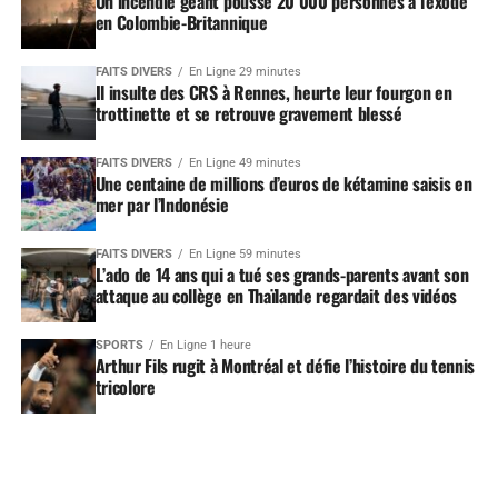
Un incendie géant pousse 20 000 personnes à l’exode
en Colombie-Britannique
FAITS DIVERS
En Ligne 29 minutes
Il insulte des CRS à Rennes, heurte leur fourgon en
trottinette et se retrouve gravement blessé
FAITS DIVERS
En Ligne 49 minutes
Une centaine de millions d’euros de kétamine saisis en
mer par l’Indonésie
FAITS DIVERS
En Ligne 59 minutes
L’ado de 14 ans qui a tué ses grands-parents avant son
attaque au collège en Thaïlande regardait des vidéos
SPORTS
En Ligne 1 heure
Arthur Fils rugit à Montréal et défie l’histoire du tennis
tricolore