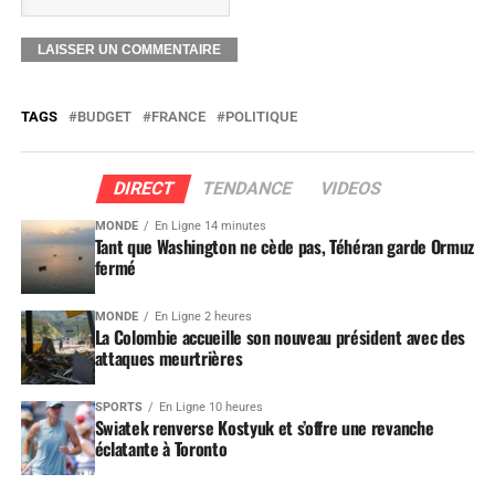
TAGS
BUDGET
FRANCE
POLITIQUE
DIRECT
TENDANCE
VIDEOS
MONDE
En Ligne 14 minutes
Tant que Washington ne cède pas, Téhéran garde Ormuz
fermé
MONDE
En Ligne 2 heures
La Colombie accueille son nouveau président avec des
attaques meurtrières
SPORTS
En Ligne 10 heures
Swiatek renverse Kostyuk et s’offre une revanche
éclatante à Toronto