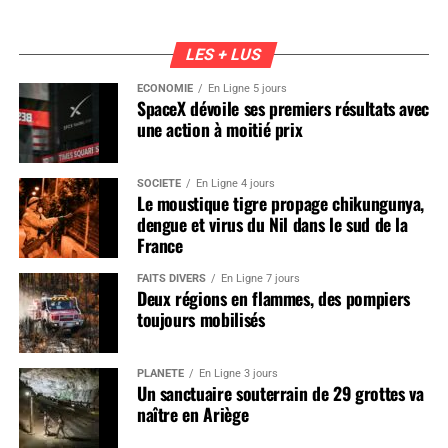
LES + LUS
ÉCONOMIE
En Ligne 5 jours
SpaceX dévoile ses premiers résultats avec
une action à moitié prix
SOCIÉTÉ
En Ligne 4 jours
Le moustique tigre propage chikungunya,
dengue et virus du Nil dans le sud de la
France
FAITS DIVERS
En Ligne 7 jours
Deux régions en flammes, des pompiers
toujours mobilisés
PLANÈTE
En Ligne 3 jours
Un sanctuaire souterrain de 29 grottes va
naître en Ariège