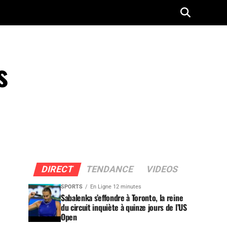
s
DIRECT
TENDANCE
VIDEOS
SPORTS
En Ligne 12 minutes
Sabalenka s’effondre à Toronto, la reine
du circuit inquiète à quinze jours de l’US
Open