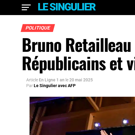
POLITIQUE
Bruno Retailleau 
Républicains et vi
Article
En Ligne 1 an
le
20 mai 2025
Par
Le Singulier avec AFP