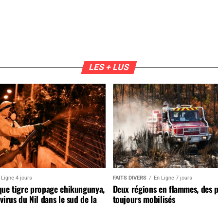
LES + LUS
 Ligne 4 jours
FAITS DIVERS
En Ligne 7 jours
que tigre propage chikungunya,
Deux régions en flammes, des 
virus du Nil dans le sud de la
toujours mobilisés