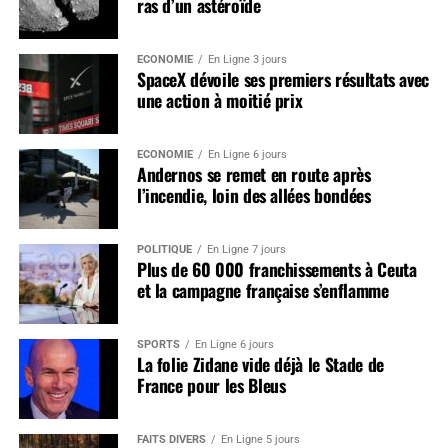
ras d’un astéroïde
ÉCONOMIE
En Ligne 3 jours
SpaceX dévoile ses premiers résultats avec
une action à moitié prix
ÉCONOMIE
En Ligne 6 jours
Andernos se remet en route après
l’incendie, loin des allées bondées
POLITIQUE
En Ligne 7 jours
Plus de 60 000 franchissements à Ceuta
et la campagne française s’enflamme
SPORTS
En Ligne 6 jours
La folie Zidane vide déjà le Stade de
France pour les Bleus
FAITS DIVERS
En Ligne 5 jours