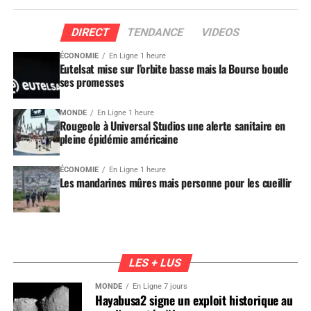
DIRECT
TENDANCE
VIDEOS
ÉCONOMIE
En Ligne 1 heure
Eutelsat mise sur l’orbite basse mais la Bourse boude
ses promesses
MONDE
En Ligne 1 heure
Rougeole à Universal Studios une alerte sanitaire en
pleine épidémie américaine
ÉCONOMIE
En Ligne 1 heure
Les mandarines mûres mais personne pour les cueillir
LES + LUS
MONDE
En Ligne 7 jours
Hayabusa2 signe un exploit historique au