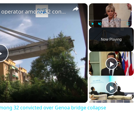
×
×
Ex-CEO of Italian motorway operator among 32 convicted over Genoa bridge collapse
Play
Unmute
Fullsc
Now Playing
Play
Video
mong 32 convicted over Genoa bridge collapse