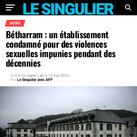
NEWS
Bétharram : un établissement
condamné pour des violences
sexuelles impunies pendant des
décennies
Article
En Ligne 1 an
le
12 mai 2025
Par
Le Singulier avec AFP