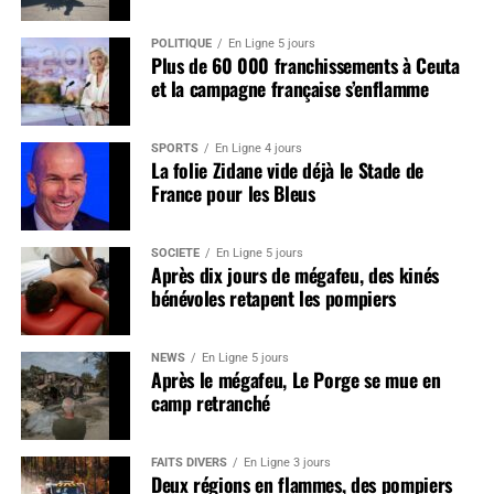
POLITIQUE
En Ligne 5 jours
Plus de 60 000 franchissements à Ceuta
et la campagne française s’enflamme
SPORTS
En Ligne 4 jours
La folie Zidane vide déjà le Stade de
France pour les Bleus
SOCIÉTÉ
En Ligne 5 jours
Après dix jours de mégafeu, des kinés
bénévoles retapent les pompiers
NEWS
En Ligne 5 jours
Après le mégafeu, Le Porge se mue en
camp retranché
FAITS DIVERS
En Ligne 3 jours
Deux régions en flammes, des pompiers