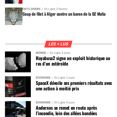
FAITS DIVERS
En Ligne 2 heures
Coup de filet à Alger contre un baron de la DZ Mafia
LES + LUS
MONDE
En Ligne 5 jours
Hayabusa2 signe un exploit historique au
ras d’un astéroïde
ÉCONOMIE
En Ligne 2 jours
SpaceX dévoile ses premiers résultats avec
une action à moitié prix
ÉCONOMIE
En Ligne 4 jours
Andernos se remet en route après
l’incendie, loin des allées bondées