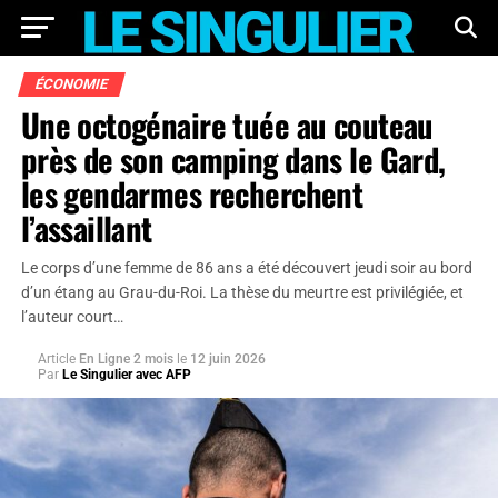
ÉCONOMIE
Une octogénaire tuée au couteau
près de son camping dans le Gard,
les gendarmes recherchent
l’assaillant
Le corps d’une femme de 86 ans a été découvert jeudi soir au bord
d’un étang au Grau-du-Roi. La thèse du meurtre est privilégiée, et
l’auteur court…
Article
En Ligne 2 mois
le
12 juin 2026
Par
Le Singulier avec AFP