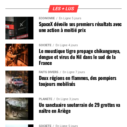
LES + LUS
ÉCONOMIE
En Ligne 5 jours
SpaceX dévoile ses premiers résultats avec
une action à moitié prix
SOCIÉTÉ
En Ligne 4 jours
Le moustique tigre propage chikungunya,
dengue et virus du Nil dans le sud de la
France
FAITS DIVERS
En Ligne 7 jours
Deux régions en flammes, des pompiers
toujours mobilisés
PLANÈTE
En Ligne 3 jours
Un sanctuaire souterrain de 29 grottes va
naître en Ariège
SOCIÉTÉ
En Ligne 5 jours