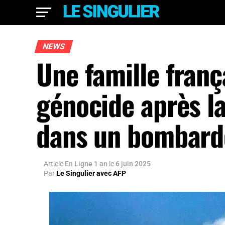
NEWS
Une famille franç
génocide après l
dans un bombard
Article
En Ligne 1 an
le
6 juin 2025
Par
Le Singulier avec AFP