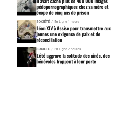
Il avait caché plus de 400 000 images
pédopornographiques chez sa mère et
écope de cinq ans de prison
SOCIÉTÉ
En Ligne 1 heure
Léon XIV à Assise pour transmettre aux
jeunes une exigence de paix et de
réconciliation
SOCIÉTÉ
En Ligne 2 heures
L’été aggrave la solitude des aînés, des
bénévoles frappent à leur porte