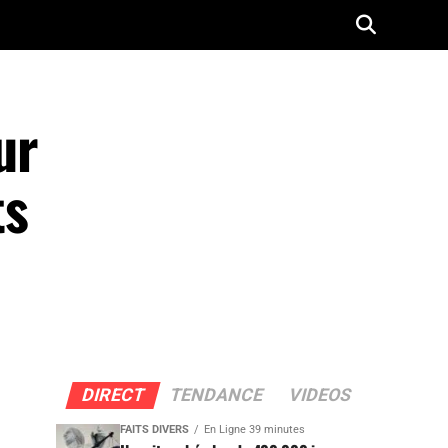
ur
ts
DIRECT
TENDANCE
VIDEOS
FAITS DIVERS
En Ligne 39 minutes