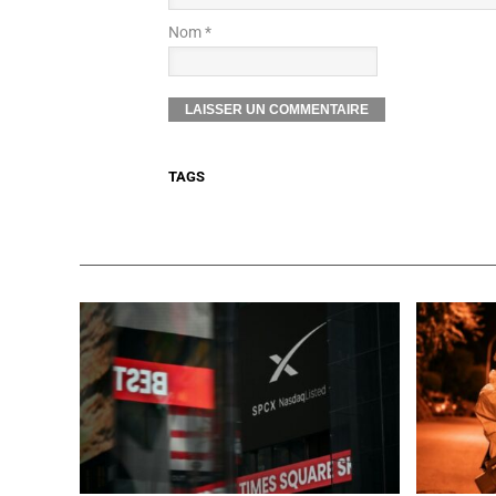
Nom *
TAGS