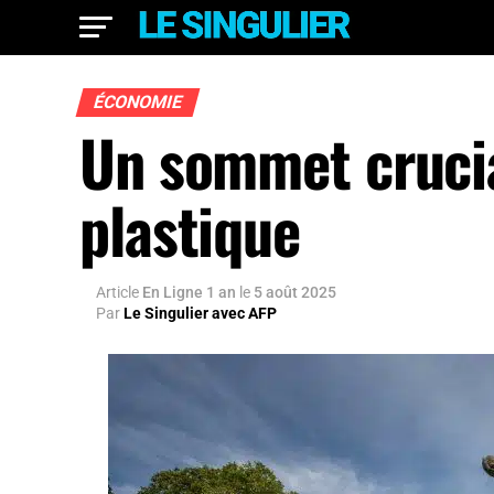
ÉCONOMIE
Un sommet crucia
plastique
Article
En Ligne 1 an
le
5 août 2025
Par
Le Singulier avec AFP