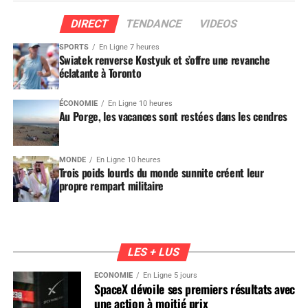
DIRECT
TENDANCE
VIDEOS
SPORTS
En Ligne 7 heures
Swiatek renverse Kostyuk et s’offre une revanche
éclatante à Toronto
ÉCONOMIE
En Ligne 10 heures
Au Porge, les vacances sont restées dans les cendres
MONDE
En Ligne 10 heures
Trois poids lourds du monde sunnite créent leur
propre rempart militaire
LES + LUS
ÉCONOMIE
En Ligne 5 jours
SpaceX dévoile ses premiers résultats avec
une action à moitié prix