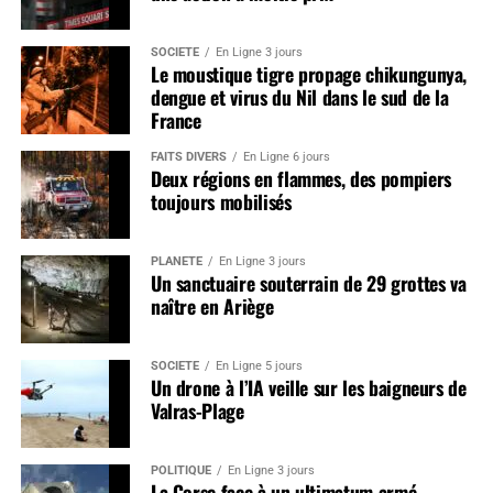
SOCIÉTÉ
En Ligne 3 jours
Le moustique tigre propage chikungunya,
dengue et virus du Nil dans le sud de la
France
FAITS DIVERS
En Ligne 6 jours
Deux régions en flammes, des pompiers
toujours mobilisés
PLANÈTE
En Ligne 3 jours
Un sanctuaire souterrain de 29 grottes va
naître en Ariège
SOCIÉTÉ
En Ligne 5 jours
Un drone à l’IA veille sur les baigneurs de
Valras-Plage
POLITIQUE
En Ligne 3 jours
La Corse face à un ultimatum armé