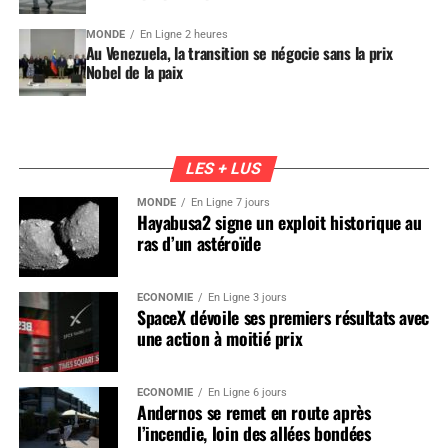
MONDE
En Ligne 2 heures
Au Venezuela, la transition se négocie sans la prix
Nobel de la paix
LES + LUS
MONDE
En Ligne 7 jours
Hayabusa2 signe un exploit historique au
ras d’un astéroïde
ÉCONOMIE
En Ligne 3 jours
SpaceX dévoile ses premiers résultats avec
une action à moitié prix
ÉCONOMIE
En Ligne 6 jours
Andernos se remet en route après
l’incendie, loin des allées bondées