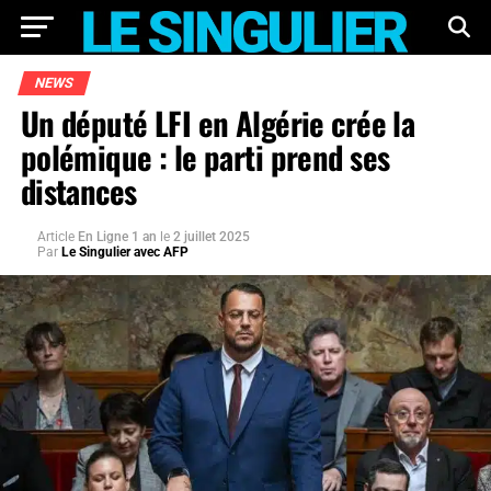
NEWS
Un député LFI en Algérie crée la
polémique : le parti prend ses
distances
Article
En Ligne 1 an
le
2 juillet 2025
Par
Le Singulier avec AFP