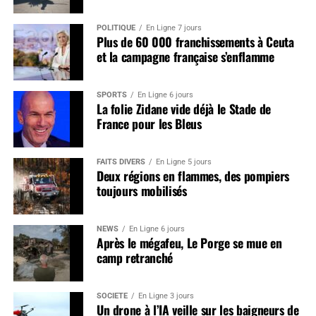
POLITIQUE
En Ligne 7 jours
Plus de 60 000 franchissements à Ceuta
et la campagne française s’enflamme
SPORTS
En Ligne 6 jours
La folie Zidane vide déjà le Stade de
France pour les Bleus
FAITS DIVERS
En Ligne 5 jours
Deux régions en flammes, des pompiers
toujours mobilisés
NEWS
En Ligne 6 jours
Après le mégafeu, Le Porge se mue en
camp retranché
SOCIÉTÉ
En Ligne 3 jours
Un drone à l’IA veille sur les baigneurs de