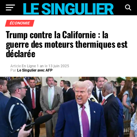
ÉCONOMIE
Trump contre la Californie : la
guerre des moteurs thermiques est
déclarée
Article
En Ligne 1 an
le
13 juin 2025
Par
Le Singulier avec AFP