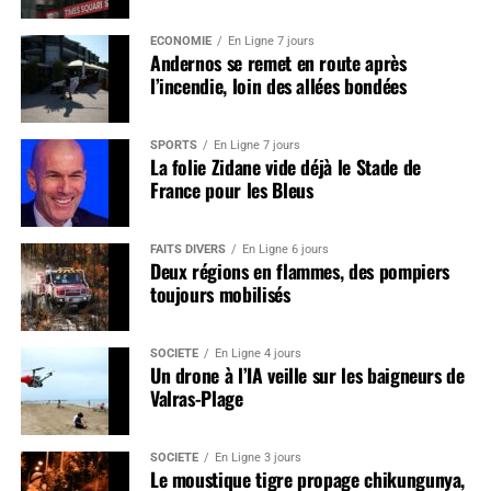
ÉCONOMIE
En Ligne 7 jours
Andernos se remet en route après
l’incendie, loin des allées bondées
SPORTS
En Ligne 7 jours
La folie Zidane vide déjà le Stade de
France pour les Bleus
FAITS DIVERS
En Ligne 6 jours
Deux régions en flammes, des pompiers
toujours mobilisés
SOCIÉTÉ
En Ligne 4 jours
Un drone à l’IA veille sur les baigneurs de
Valras-Plage
SOCIÉTÉ
En Ligne 3 jours
Le moustique tigre propage chikungunya,