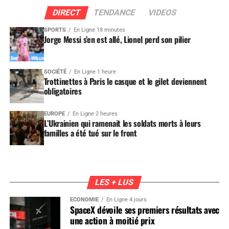
DIRECT
TENDANCE
VIDEOS
SPORTS
En Ligne 18 minutes
Jorge Messi s’en est allé, Lionel perd son pilier
SOCIÉTÉ
En Ligne 1 heure
Trottinettes à Paris le casque et le gilet deviennent
obligatoires
EUROPE
En Ligne 2 heures
L’Ukrainien qui ramenait les soldats morts à leurs
familles a été tué sur le front
LES + LUS
ÉCONOMIE
En Ligne 4 jours
SpaceX dévoile ses premiers résultats avec
une action à moitié prix