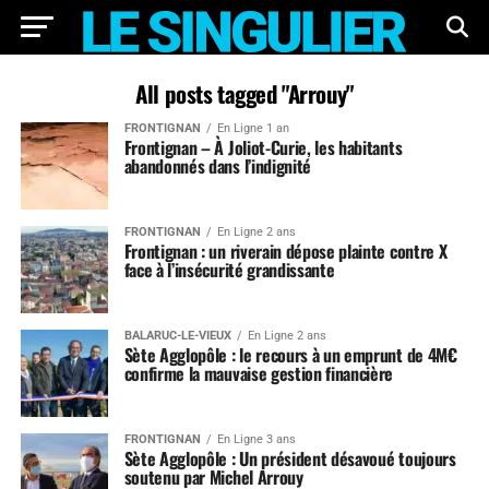
All posts tagged "Arrouy"
FRONTIGNAN
En Ligne 1 an
Frontignan – À Joliot-Curie, les habitants
abandonnés dans l’indignité
FRONTIGNAN
En Ligne 2 ans
Frontignan : un riverain dépose plainte contre X
face à l’insécurité grandissante
BALARUC-LE-VIEUX
En Ligne 2 ans
Sète Agglopôle : le recours à un emprunt de 4M€
confirme la mauvaise gestion financière
FRONTIGNAN
En Ligne 3 ans
Sète Agglopôle : Un président désavoué toujours
soutenu par Michel Arrouy