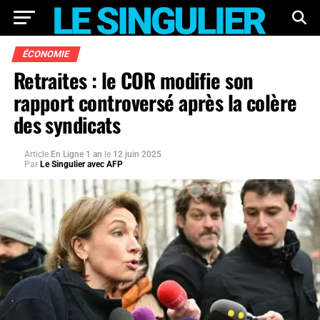
ÉCONOMIE
Retraites : le COR modifie son
rapport controversé après la colère
des syndicats
Article
En Ligne 1 an
le
12 juin 2025
Par
Le Singulier avec AFP