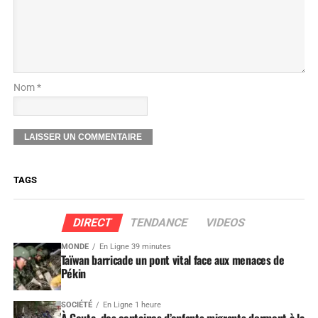
Nom *
TAGS
DIRECT
TENDANCE
VIDEOS
MONDE
En Ligne 39 minutes
Taïwan barricade un pont vital face aux menaces de
Pékin
SOCIÉTÉ
En Ligne 1 heure
À Ceuta, des centaines d’enfants migrants dorment à la