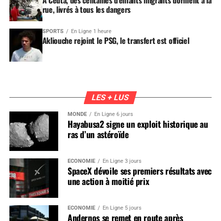
rue, livrés à tous les dangers
SPORTS
En Ligne 1 heure
Akliouche rejoint le PSG, le transfert est officiel
LES + LUS
MONDE
En Ligne 6 jours
Hayabusa2 signe un exploit historique au
ras d’un astéroïde
ÉCONOMIE
En Ligne 3 jours
SpaceX dévoile ses premiers résultats avec
une action à moitié prix
ÉCONOMIE
En Ligne 5 jours
Andernos se remet en route après