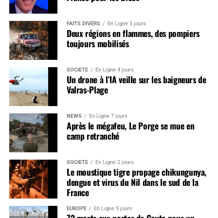
FAITS DIVERS
En Ligne 5 jours
Deux régions en flammes, des pompiers
toujours mobilisés
SOCIÉTÉ
En Ligne 4 jours
Un drone à l’IA veille sur les baigneurs de
Valras-Plage
NEWS
En Ligne 7 jours
Après le mégafeu, Le Porge se mue en
camp retranché
SOCIÉTÉ
En Ligne 2 jours
Le moustique tigre propage chikungunya,
dengue et virus du Nil dans le sud de la
France
EUROPE
En Ligne 5 jours
72 morts aux portes de Ceuta pour un