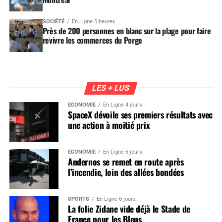
SOCIÉTÉ
En Ligne 5 heures
Près de 200 personnes en blanc sur la plage pour faire
revivre les commerces du Porge
LES + LUS
ÉCONOMIE
En Ligne 4 jours
SpaceX dévoile ses premiers résultats avec
une action à moitié prix
ÉCONOMIE
En Ligne 6 jours
Andernos se remet en route après
l’incendie, loin des allées bondées
SPORTS
En Ligne 6 jours
La folie Zidane vide déjà le Stade de
France pour les Bleus