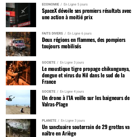
ÉCONOMIE
En Ligne 5 jours
SpaceX dévoile ses premiers résultats avec
une action à moitié prix
FAITS DIVERS
En Ligne 6 jours
Deux régions en flammes, des pompiers
toujours mobilisés
SOCIÉTÉ
En Ligne 3 jours
Le moustique tigre propage chikungunya,
dengue et virus du Nil dans le sud de la
France
SOCIÉTÉ
En Ligne 4 jours
Un drone à l’IA veille sur les baigneurs de
Valras-Plage
PLANÈTE
En Ligne 3 jours
Un sanctuaire souterrain de 29 grottes va
naître en Ariège