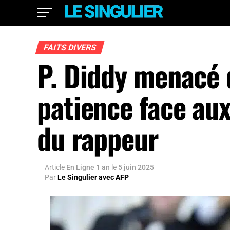
FAITS DIVERS
P. Diddy menacé d
patience face aux
du rappeur
Article
En Ligne 1 an
le
5 juin 2025
Par
Le Singulier avec AFP