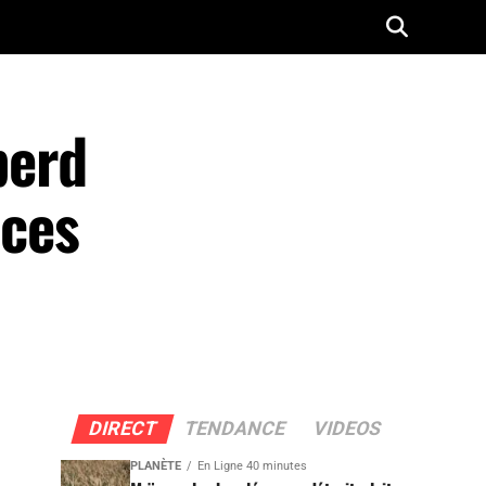
perd
ices
DIRECT
TENDANCE
VIDEOS
PLANÈTE
En Ligne 40 minutes