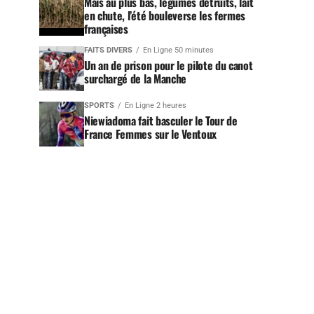
Maïs au plus bas, légumes détruits, lait
en chute, l’été bouleverse les fermes
françaises
FAITS DIVERS
En Ligne 50 minutes
Un an de prison pour le pilote du canot
surchargé de la Manche
SPORTS
En Ligne 2 heures
Niewiadoma fait basculer le Tour de
France Femmes sur le Ventoux