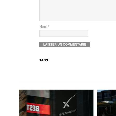
Nom *
TAGS