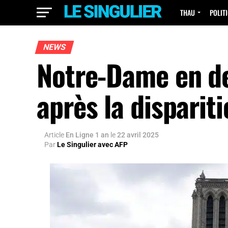
THAU
POLIT
NEWS
Notre-Dame en deu
après la disparit
Article
En Ligne 1 an
le
22 avril 2025
Par
Le Singulier avec AFP