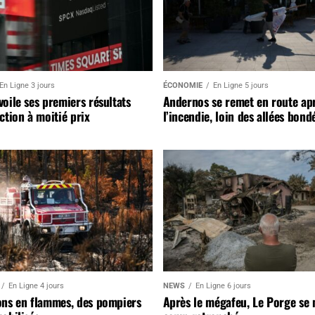
En Ligne 3 jours
ÉCONOMIE
En Ligne 5 jours
oile ses premiers résultats
Andernos se remet en route ap
ction à moitié prix
l’incendie, loin des allées bond
En Ligne 4 jours
NEWS
En Ligne 6 jours
ons en flammes, des pompiers
Après le mégafeu, Le Porge se