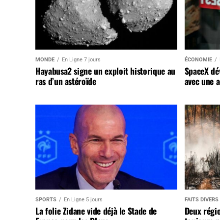
MONDE
En Ligne 7 jours
ÉCONOMIE
Hayabusa2 signe un exploit historique au
SpaceX dév
ras d’un astéroïde
avec une a
SPORTS
En Ligne 5 jours
FAITS DIVERS
La folie Zidane vide déjà le Stade de
Deux régi