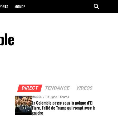
PORTS
MONDE
ble
DIRECT
TENDANCE
VIDEOS
MONDE
En Ligne 3 heures
La Colombie passe sous la poigne d’El
Tigre, l’allié de Trump qui rompt avec la
gauche