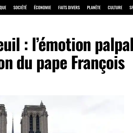
IQUE
SOCIÉTÉ
ÉCONOMIE
FAITS DIVERS
PLANÈTE
CULTURE
S
il : l’émotion palpa
ion du pape François