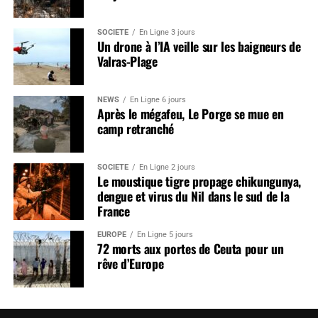
SOCIÉTÉ
En Ligne 3 jours
Un drone à l’IA veille sur les baigneurs de
Valras-Plage
NEWS
En Ligne 6 jours
Après le mégafeu, Le Porge se mue en
camp retranché
SOCIÉTÉ
En Ligne 2 jours
Le moustique tigre propage chikungunya,
dengue et virus du Nil dans le sud de la
France
EUROPE
En Ligne 5 jours
72 morts aux portes de Ceuta pour un
rêve d’Europe