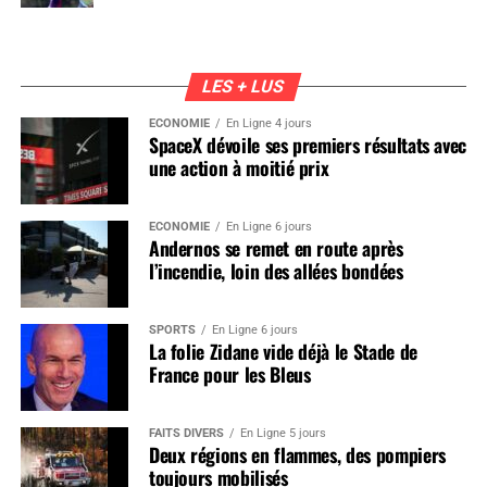
LES + LUS
ÉCONOMIE
En Ligne 4 jours
SpaceX dévoile ses premiers résultats avec
une action à moitié prix
ÉCONOMIE
En Ligne 6 jours
Andernos se remet en route après
l’incendie, loin des allées bondées
SPORTS
En Ligne 6 jours
La folie Zidane vide déjà le Stade de
France pour les Bleus
FAITS DIVERS
En Ligne 5 jours
Deux régions en flammes, des pompiers
toujours mobilisés