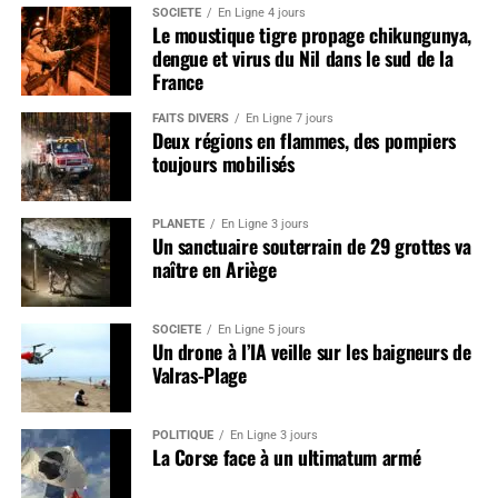
SOCIÉTÉ
En Ligne 4 jours
Le moustique tigre propage chikungunya,
dengue et virus du Nil dans le sud de la
France
FAITS DIVERS
En Ligne 7 jours
Deux régions en flammes, des pompiers
toujours mobilisés
PLANÈTE
En Ligne 3 jours
Un sanctuaire souterrain de 29 grottes va
naître en Ariège
SOCIÉTÉ
En Ligne 5 jours
Un drone à l’IA veille sur les baigneurs de
Valras-Plage
POLITIQUE
En Ligne 3 jours
La Corse face à un ultimatum armé