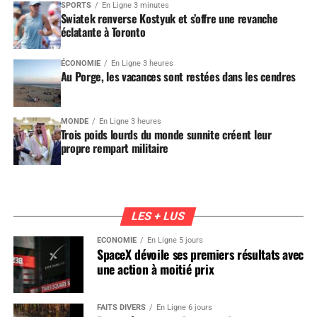
SPORTS
En Ligne 3 minutes
Swiatek renverse Kostyuk et s’offre une revanche
éclatante à Toronto
ÉCONOMIE
En Ligne 3 heures
Au Porge, les vacances sont restées dans les cendres
MONDE
En Ligne 3 heures
Trois poids lourds du monde sunnite créent leur
propre rempart militaire
LES + LUS
ÉCONOMIE
En Ligne 5 jours
SpaceX dévoile ses premiers résultats avec
une action à moitié prix
FAITS DIVERS
En Ligne 6 jours