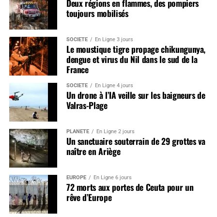
Deux régions en flammes, des pompiers
toujours mobilisés
SOCIÉTÉ
En Ligne 3 jours
Le moustique tigre propage chikungunya,
dengue et virus du Nil dans le sud de la
France
SOCIÉTÉ
En Ligne 4 jours
Un drone à l’IA veille sur les baigneurs de
Valras-Plage
PLANÈTE
En Ligne 2 jours
Un sanctuaire souterrain de 29 grottes va
naître en Ariège
EUROPE
En Ligne 6 jours
72 morts aux portes de Ceuta pour un
rêve d’Europe