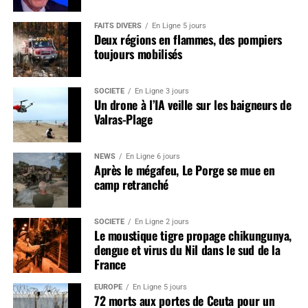
FAITS DIVERS
En Ligne 5 jours
Deux régions en flammes, des pompiers
toujours mobilisés
SOCIÉTÉ
En Ligne 3 jours
Un drone à l’IA veille sur les baigneurs de
Valras-Plage
NEWS
En Ligne 6 jours
Après le mégafeu, Le Porge se mue en
camp retranché
SOCIÉTÉ
En Ligne 2 jours
Le moustique tigre propage chikungunya,
dengue et virus du Nil dans le sud de la
France
EUROPE
En Ligne 5 jours
72 morts aux portes de Ceuta pour un