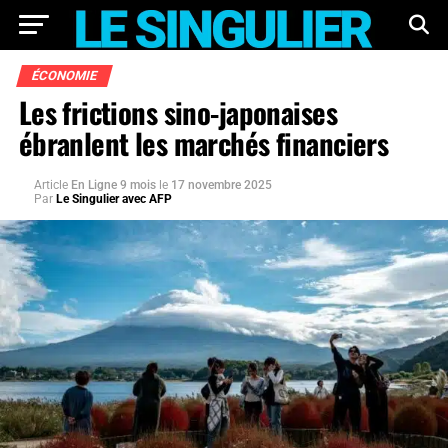
ÉCONOMIE
Les frictions sino-japonaises
ébranlent les marchés financiers
Article
En Ligne 9 mois
le
17 novembre 2025
Par
Le Singulier avec AFP