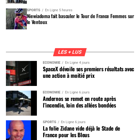
SPORTS
En Ligne 5 heures
Niewiadoma fait basculer le Tour de France Femmes sur
le Ventoux
LES + LUS
ÉCONOMIE
En Ligne 4 jours
SpaceX dévoile ses premiers résultats avec
une action à moitié prix
ÉCONOMIE
En Ligne 6 jours
Andernos se remet en route après
l’incendie, loin des allées bondées
SPORTS
En Ligne 6 jours
La folie Zidane vide déjà le Stade de
France pour les Bleus