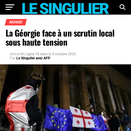
MONDE
La Géorgie face à un scrutin local
sous haute tension
Article
En Ligne 10 mois
le
4 octobre 2025
Par
Le Singulier avec AFP