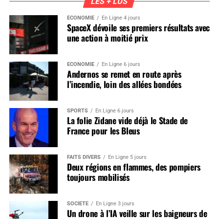
LES + LUS
ÉCONOMIE
En Ligne 4 jours
SpaceX dévoile ses premiers résultats avec
une action à moitié prix
ÉCONOMIE
En Ligne 6 jours
Andernos se remet en route après
l’incendie, loin des allées bondées
SPORTS
En Ligne 6 jours
La folie Zidane vide déjà le Stade de
France pour les Bleus
FAITS DIVERS
En Ligne 5 jours
Deux régions en flammes, des pompiers
toujours mobilisés
SOCIÉTÉ
En Ligne 3 jours
Un drone à l’IA veille sur les baigneurs de