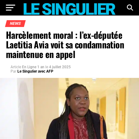
NEWS
Harcèlement moral : l’ex-députée
Laetitia Avia voit sa condamnation
maintenue en appel
Article
En Ligne 1 an
le
4 juillet 2025
Par
Le Singulier avec AFP