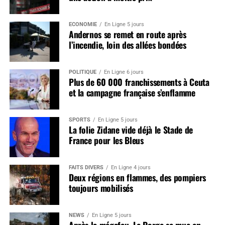
ÉCONOMIE
En Ligne 5 jours
Andernos se remet en route après
l’incendie, loin des allées bondées
POLITIQUE
En Ligne 6 jours
Plus de 60 000 franchissements à Ceuta
et la campagne française s’enflamme
SPORTS
En Ligne 5 jours
La folie Zidane vide déjà le Stade de
France pour les Bleus
FAITS DIVERS
En Ligne 4 jours
Deux régions en flammes, des pompiers
toujours mobilisés
NEWS
En Ligne 5 jours
Après le mégafeu, Le Porge se mue en