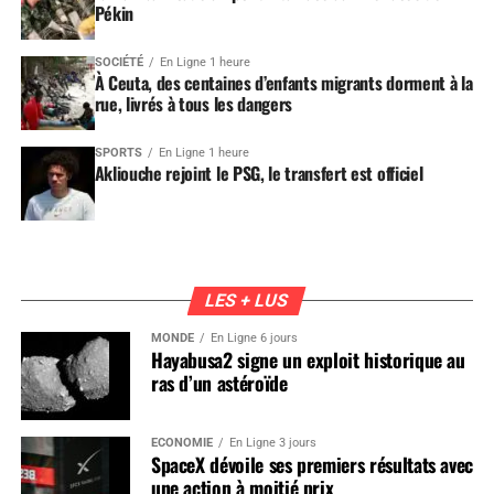
Pékin
SOCIÉTÉ
En Ligne 1 heure
À Ceuta, des centaines d’enfants migrants dorment à la
rue, livrés à tous les dangers
SPORTS
En Ligne 1 heure
Akliouche rejoint le PSG, le transfert est officiel
LES + LUS
MONDE
En Ligne 6 jours
Hayabusa2 signe un exploit historique au
ras d’un astéroïde
ÉCONOMIE
En Ligne 3 jours
SpaceX dévoile ses premiers résultats avec
une action à moitié prix