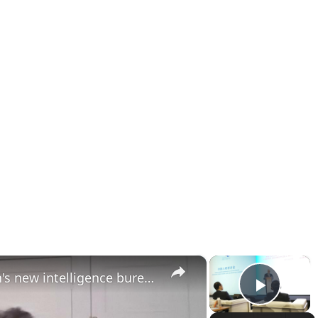
×
×
France: Scholar warns Japan's new intelligence bureau lacks oversight, signals remilitarization push.
Play 