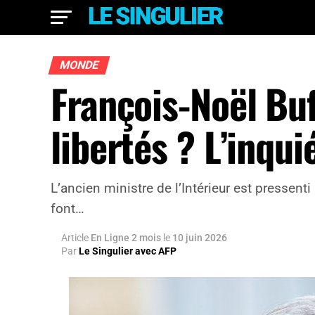
MONDE
François-Noël Buf
libertés ? L’inqu
L’ancien ministre de l’Intérieur est pressent
font…
Article
En Ligne 2 mois
le
10 juin 2026
Par
Le Singulier avec AFP