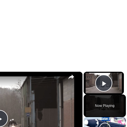
×
×
Play 
Now Playing
Play