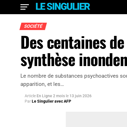
SOCIÉTÉ
Des centaines de
synthèse inonden
Le nombre de substances psychoactives sous
apparition, et les…
Article
En Ligne 2 mois
le
13 juin 2026
Par
Le Singulier avec AFP