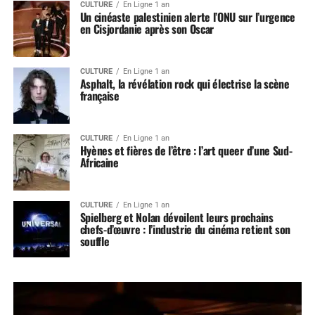
CULTURE
En Ligne 1 an
Un cinéaste palestinien alerte l’ONU sur l’urgence
en Cisjordanie après son Oscar
CULTURE
En Ligne 1 an
Asphalt, la révélation rock qui électrise la scène
française
CULTURE
En Ligne 1 an
Hyènes et fières de l’être : l’art queer d’une Sud-
Africaine
CULTURE
En Ligne 1 an
Spielberg et Nolan dévoilent leurs prochains
chefs-d’œuvre : l’industrie du cinéma retient son
souffle