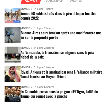
DIRECT
TENDANCE
VIDEOS
MONDE
En Ligne 1 heure
Yémen 58 soldats tués dans la pire attaque houthie
depuis 2022
MONDE
En Ligne 2 heures
Buenos Aires sous tension après une manif contre une
loi sur la propriété privée
MONDE
En Ligne 2 heures
Au Venezuela, la transition se négocie sans la prix
Nobel de la paix
MONDE
En Ligne 2 heures
Riyad, Ankara et Islamabad passent à l’alliance militaire
face à la crise au Moyen-Orient
MONDE
En Ligne 6 heures
La Colombie passe sous la poigne d’El Tigre, l’allié de
Trump qui rompt avec la gauche