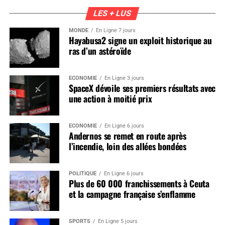
LES + LUS
MONDE
En Ligne 7 jours
Hayabusa2 signe un exploit historique au
ras d’un astéroïde
ÉCONOMIE
En Ligne 3 jours
SpaceX dévoile ses premiers résultats avec
une action à moitié prix
ÉCONOMIE
En Ligne 6 jours
Andernos se remet en route après
l’incendie, loin des allées bondées
POLITIQUE
En Ligne 6 jours
Plus de 60 000 franchissements à Ceuta
et la campagne française s’enflamme
SPORTS
En Ligne 5 jours