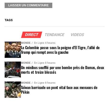
TAGS
DIRECT
TENDANCE
VIDEOS
MONDE
En Ligne 4 heures
La Colombie passe sous la poigne d’El Tigre, l’allié de
Trump qui rompt avec la gauche
MONDE
En Ligne 8 heures
Un minibus soufflé par une bombe près de Damas, deux
morts et treize blessés
MONDE
En Ligne 8 heures
Taïwan barricade un pont vital face aux menaces de
Pékin