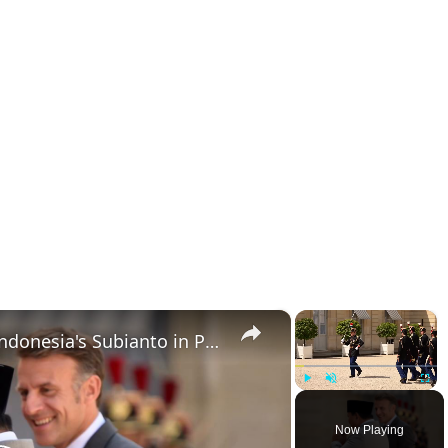
×
×
France: Macron welcomes Indonesia's Subianto in Paris.
Play
Unmute
Fullsc
Now Playing