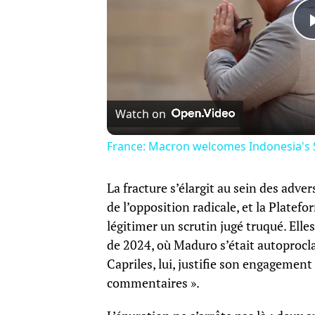
Watch on
France: Macron welcomes Indonesia's S
La fracture s’élargit au sein des adv
de l’opposition radicale, et la Platef
légitimer un scrutin jugé truqué. Elles
de 2024, où Maduro s’était autoprocla
Capriles, lui, justifie son engagement 
commentaires ».