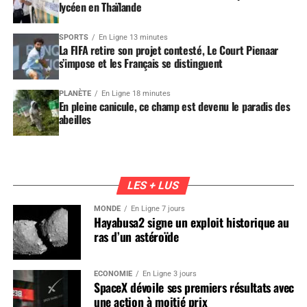
lycéen en Thaïlande
SPORTS
En Ligne 13 minutes
La FIFA retire son projet contesté, Le Court Pienaar
s’impose et les Français se distinguent
PLANÈTE
En Ligne 18 minutes
En pleine canicule, ce champ est devenu le paradis des
abeilles
LES + LUS
MONDE
En Ligne 7 jours
Hayabusa2 signe un exploit historique au
ras d’un astéroïde
ÉCONOMIE
En Ligne 3 jours
SpaceX dévoile ses premiers résultats avec
une action à moitié prix