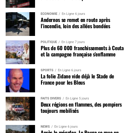
ÉCONOMIE
En Ligne 6 jours
Andernos se remet en route après
l’incendie, loin des allées bondées
POLITIQUE
En Ligne 7 jours
Plus de 60 000 franchissements à Ceuta
et la campagne française s’enflamme
SPORTS
En Ligne 6 jours
La folie Zidane vide déjà le Stade de
France pour les Bleus
FAITS DIVERS
En Ligne 5 jours
Deux régions en flammes, des pompiers
toujours mobilisés
NEWS
En Ligne 6 jours
Après le mégafeu, Le Porge se mue en