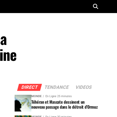
la
ine
DIRECT
TENDANCE
VIDEOS
MONDE
En Ligne 25 minutes
Téhéran et Mascate dessinent un
nouveau passage dans le détroit d’Ormuz
MONDE
En Ligne 30 minutes