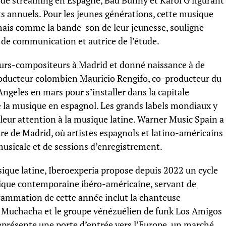
de streaming en Espagne, Bad Bunny et Karol G figurant
s annuels. Pour les jeunes générations, cette musique
mais comme la bande-son de leur jeunesse, souligne
de communication et autrice de l’étude.
teurs-compositeurs à Madrid et donné naissance à de
roducteur colombien Mauricio Rengifo, co-producteur du
 Angeles en mars pour s’installer dans la capitale
 de la musique en espagnol. Les grands labels mondiaux y
leur attention à la musique latine. Warner Music Spain a
re de Madrid, où artistes espagnols et latino-américains
musicale et de sessions d’enregistrement.
ique latine, Iberoexperia propose depuis 2022 un cycle
sique contemporaine ibéro-américaine, servant de
rammation de cette année inclut la chanteuse
a Muchacha et le groupe vénézuélien de funk Los Amigos
 représente une porte d’entrée vers l’Europe, un marché