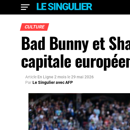
CULTURE
Bad Bunny et Sha
capitale europée
Article
En Ligne 2 mois
le
29 mai 2026
Par
Le Singulier avec AFP