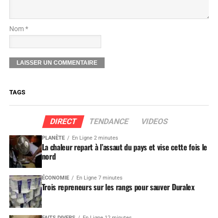
Nom *
TAGS
DIRECT
TENDANCE
VIDEOS
PLANÈTE
En Ligne 2 minutes
La chaleur repart à l’assaut du pays et vise cette fois le
nord
ÉCONOMIE
En Ligne 7 minutes
Trois repreneurs sur les rangs pour sauver Duralex
FAITS DIVERS
En Ligne 12 minutes