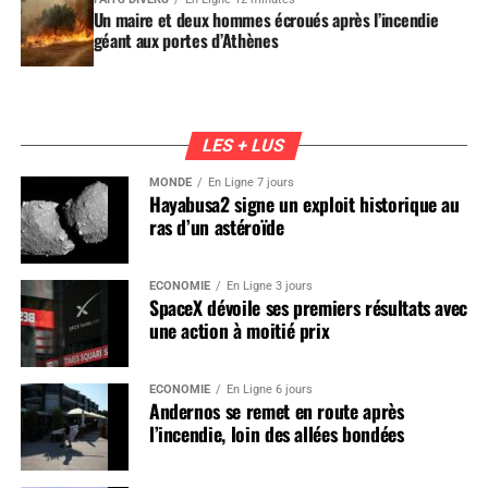
Un maire et deux hommes écroués après l’incendie
géant aux portes d’Athènes
LES + LUS
MONDE
En Ligne 7 jours
Hayabusa2 signe un exploit historique au
ras d’un astéroïde
ÉCONOMIE
En Ligne 3 jours
SpaceX dévoile ses premiers résultats avec
une action à moitié prix
ÉCONOMIE
En Ligne 6 jours
Andernos se remet en route après
l’incendie, loin des allées bondées