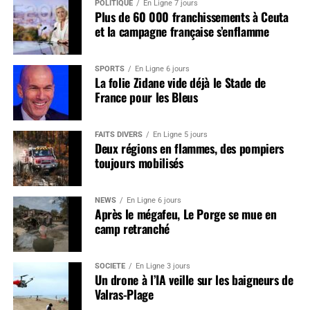
POLITIQUE
En Ligne 7 jours
Plus de 60 000 franchissements à Ceuta
et la campagne française s’enflamme
SPORTS
En Ligne 6 jours
La folie Zidane vide déjà le Stade de
France pour les Bleus
FAITS DIVERS
En Ligne 5 jours
Deux régions en flammes, des pompiers
toujours mobilisés
NEWS
En Ligne 6 jours
Après le mégafeu, Le Porge se mue en
camp retranché
SOCIÉTÉ
En Ligne 3 jours
Un drone à l’IA veille sur les baigneurs de
Valras-Plage