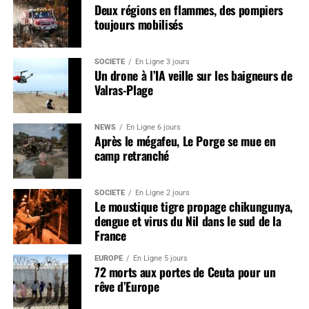
Deux régions en flammes, des pompiers
toujours mobilisés
SOCIÉTÉ
En Ligne 3 jours
Un drone à l’IA veille sur les baigneurs de
Valras-Plage
NEWS
En Ligne 6 jours
Après le mégafeu, Le Porge se mue en
camp retranché
SOCIÉTÉ
En Ligne 2 jours
Le moustique tigre propage chikungunya,
dengue et virus du Nil dans le sud de la
France
EUROPE
En Ligne 5 jours
72 morts aux portes de Ceuta pour un
rêve d’Europe