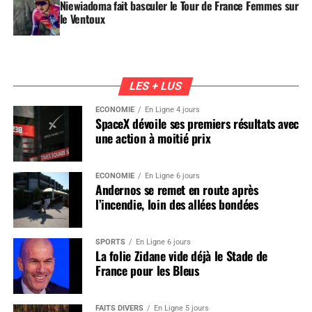
Niewiadoma fait basculer le Tour de France Femmes sur
le Ventoux
LES + LUS
ÉCONOMIE
En Ligne 4 jours
SpaceX dévoile ses premiers résultats avec
une action à moitié prix
ÉCONOMIE
En Ligne 6 jours
Andernos se remet en route après
l’incendie, loin des allées bondées
SPORTS
En Ligne 6 jours
La folie Zidane vide déjà le Stade de
France pour les Bleus
FAITS DIVERS
En Ligne 5 jours