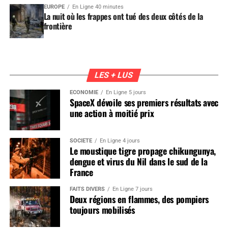
EUROPE
En Ligne 40 minutes
La nuit où les frappes ont tué des deux côtés de la
frontière
LES + LUS
ÉCONOMIE
En Ligne 5 jours
SpaceX dévoile ses premiers résultats avec
une action à moitié prix
SOCIÉTÉ
En Ligne 4 jours
Le moustique tigre propage chikungunya,
dengue et virus du Nil dans le sud de la
France
FAITS DIVERS
En Ligne 7 jours
Deux régions en flammes, des pompiers
toujours mobilisés