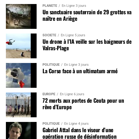
PLANÈTE
En Ligne 3 jours
Un sanctuaire souterrain de 29 grottes va
naître en Ariège
SOCIÉTÉ
En Ligne 5 jours
Un drone à l’IA veille sur les baigneurs de
Valras-Plage
POLITIQUE
En Ligne 3 jours
La Corse face à un ultimatum armé
EUROPE
En Ligne 6 jours
72 morts aux portes de Ceuta pour un
rêve d’Europe
POLITIQUE
En Ligne 4 jours
Gabriel Attal dans le viseur d’une
opération russe de désinformation