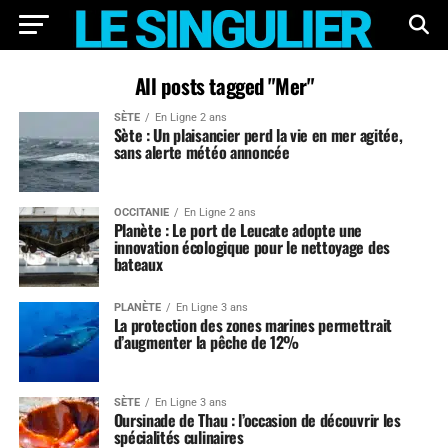
All posts tagged "Mer"
SÈTE
En Ligne 2 ans
Sète : Un plaisancier perd la vie en mer agitée,
sans alerte météo annoncée
OCCITANIE
En Ligne 2 ans
Planète : Le port de Leucate adopte une
innovation écologique pour le nettoyage des
bateaux
PLANÈTE
En Ligne 3 ans
La protection des zones marines permettrait
d’augmenter la pêche de 12%
SÈTE
En Ligne 3 ans
Oursinade de Thau : l’occasion de découvrir les
spécialités culinaires