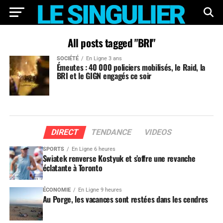
All posts tagged "BRI"
SOCIÉTÉ
En Ligne 3 ans
Émeutes : 40 000 policiers mobilisés, le Raid, la
BRI et le GIGN engagés ce soir
DIRECT
TENDANCE
VIDEOS
SPORTS
En Ligne 6 heures
Swiatek renverse Kostyuk et s’offre une revanche
éclatante à Toronto
ÉCONOMIE
En Ligne 9 heures
Au Porge, les vacances sont restées dans les cendres