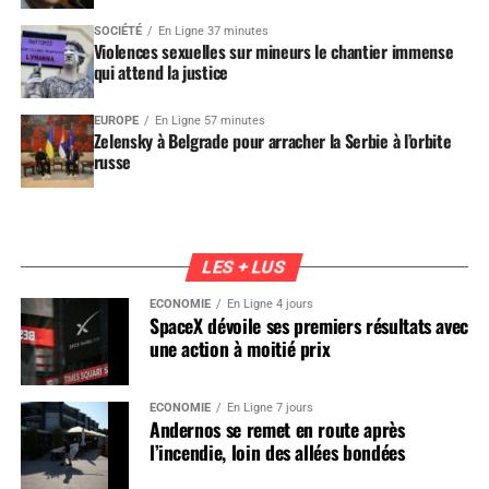
SOCIÉTÉ
En Ligne 37 minutes
Violences sexuelles sur mineurs le chantier immense
qui attend la justice
EUROPE
En Ligne 57 minutes
Zelensky à Belgrade pour arracher la Serbie à l’orbite
russe
LES + LUS
ÉCONOMIE
En Ligne 4 jours
SpaceX dévoile ses premiers résultats avec
une action à moitié prix
ÉCONOMIE
En Ligne 7 jours
Andernos se remet en route après
l’incendie, loin des allées bondées