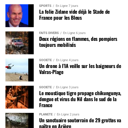
SPORTS
En Ligne 7 jours
La folie Zidane vide déjà le Stade de
France pour les Bleus
FAITS DIVERS
En Ligne 6 jours
Deux régions en flammes, des pompiers
toujours mobilisés
SOCIÉTÉ
En Ligne 4 jours
Un drone à l’IA veille sur les baigneurs de
Valras-Plage
SOCIÉTÉ
En Ligne 3 jours
Le moustique tigre propage chikungunya,
dengue et virus du Nil dans le sud de la
France
PLANÈTE
En Ligne 2 jours
Un sanctuaire souterrain de 29 grottes va
naître en Ariège