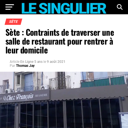
SÈTE
Sète : Contraints de traverser une
salle de restaurant pour rentrer à
leur domicile
Article
En Ligne 5 ans
le
9 août 2021
Par
Thomas Jay