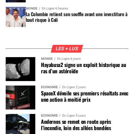
MONDE
En Ligne 6 heures
La Colombie retient son souffle avant une investiture à
haut risque à Cali
LES + LUS
MONDE
En Ligne 6 jours
Hayabusa2 signe un exploit historique au
ras d’un astéroïde
ÉCONOMIE
En Ligne 2 jours
SpaceX dévoile ses premiers résultats avec
une action à moitié prix
ÉCONOMIE
En Ligne 5 jours
Andernos se remet en route après
l’incendie, loin des allées bondées