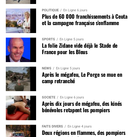
POLITIQUE
En Ligne 6 jours
Plus de 60 000 franchissements à Ceuta
et la campagne française s’enflamme
SPORTS
En Ligne 5 jours
La folie Zidane vide déjà le Stade de
France pour les Bleus
NEWS
En Ligne 5 jours
Après le mégafeu, Le Porge se mue en
camp retranché
SOCIÉTÉ
En Ligne 6 jours
Après dix jours de mégafeu, des kinés
bénévoles retapent les pompiers
FAITS DIVERS
En Ligne 4 jours
Deux régions en flammes, des pompiers