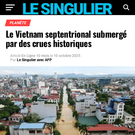
PLANÈTE
Le Vietnam septentrional submergé
par des crues historiques
Article
En Ligne 10 mois
le
10 octobre 2025
Par
Le Singulier avec AFP