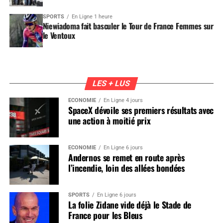
SPORTS
En Ligne 1 heure
Niewiadoma fait basculer le Tour de France Femmes sur
le Ventoux
LES + LUS
ÉCONOMIE
En Ligne 4 jours
SpaceX dévoile ses premiers résultats avec
une action à moitié prix
ÉCONOMIE
En Ligne 6 jours
Andernos se remet en route après
l’incendie, loin des allées bondées
SPORTS
En Ligne 6 jours
La folie Zidane vide déjà le Stade de
France pour les Bleus