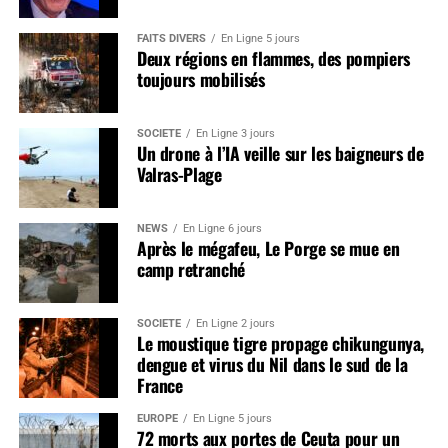
FAITS DIVERS
En Ligne 5 jours
Deux régions en flammes, des pompiers
toujours mobilisés
SOCIÉTÉ
En Ligne 3 jours
Un drone à l’IA veille sur les baigneurs de
Valras-Plage
NEWS
En Ligne 6 jours
Après le mégafeu, Le Porge se mue en
camp retranché
SOCIÉTÉ
En Ligne 2 jours
Le moustique tigre propage chikungunya,
dengue et virus du Nil dans le sud de la
France
EUROPE
En Ligne 5 jours
72 morts aux portes de Ceuta pour un