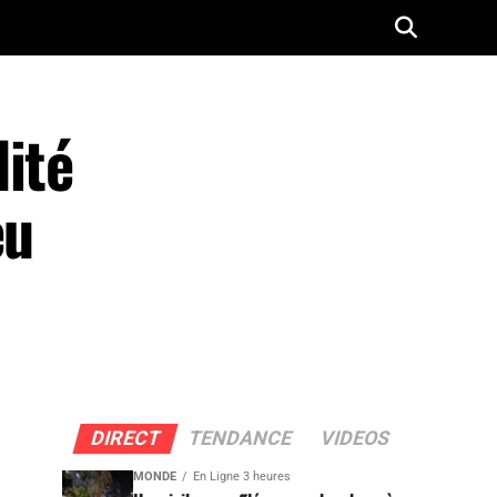
ité
eu
DIRECT
TENDANCE
VIDEOS
MONDE
En Ligne 3 heures