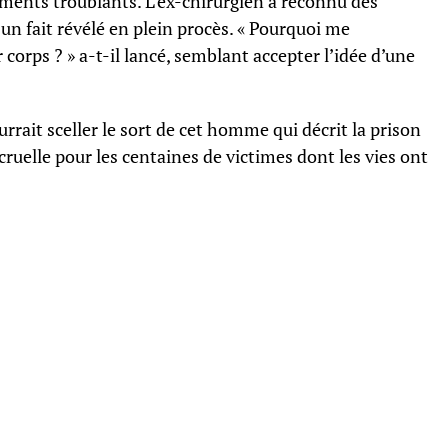
éments troublants. L’ex-chirurgien a reconnu des
, un fait révélé en plein procès. « Pourquoi me
 corps ? » a-t-il lancé, semblant accepter l’idée d’une
urrait sceller le sort de cet homme qui décrit la prison
ruelle pour les centaines de victimes dont les vies ont