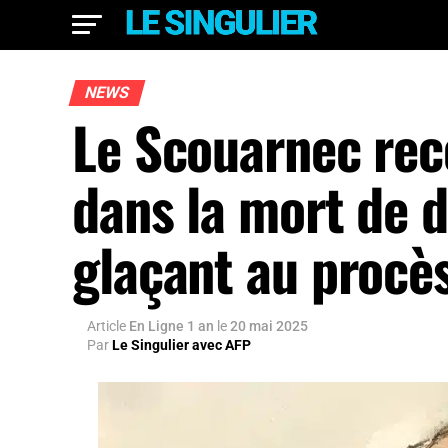
NEWS
Le Scouarnec rec
dans la mort de d
glaçant au procè
Article
En Ligne 1 an
le
20 mai 2025
Par
Le Singulier avec AFP