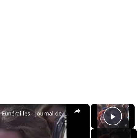
×
×
Mort de Serge Gainsbourg - Funérailles - Journal de la 5 - 1991
Play 