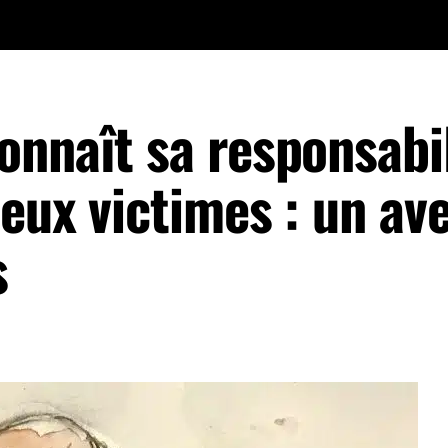
onnaît sa responsabil
eux victimes : un av
s