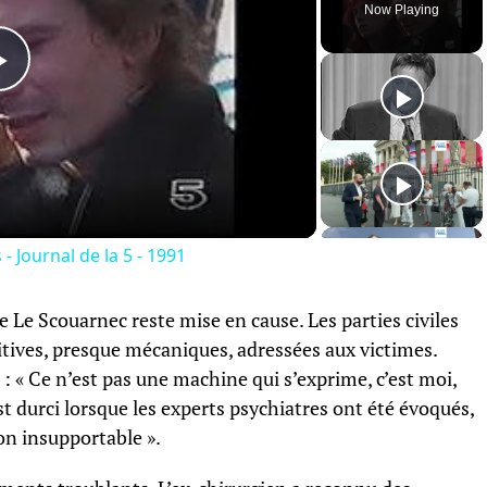
Now Playing
Play
Video
- Journal de la 5 - 1991
de Le Scouarnec reste mise en cause. Les parties civiles
itives, presque mécaniques, adressées aux victimes.
 : « Ce n’est pas une machine qui s’exprime, c’est moi,
st durci lorsque les experts psychiatres ont été évoqués,
ion insupportable ».