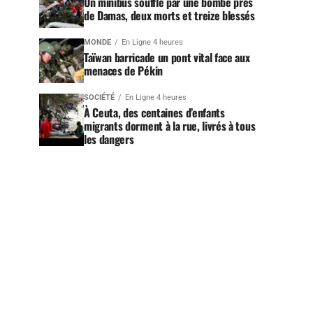
Un minibus soufflé par une bombe près
de Damas, deux morts et treize blessés
MONDE
En Ligne 4 heures
Taïwan barricade un pont vital face aux
menaces de Pékin
SOCIÉTÉ
En Ligne 4 heures
À Ceuta, des centaines d’enfants
migrants dorment à la rue, livrés à tous
les dangers