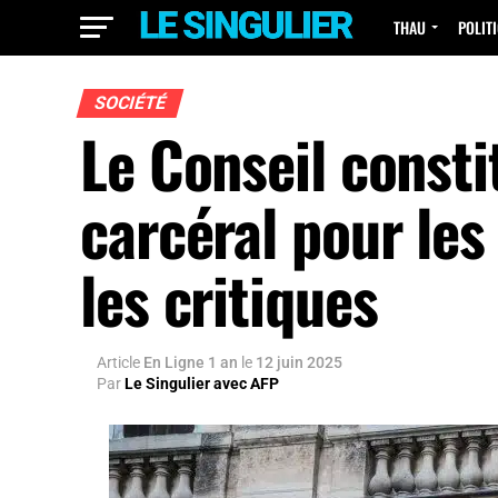
THAU
POLIT
SOCIÉTÉ
Le Conseil consti
carcéral pour les
les critiques
Article
En Ligne 1 an
le
12 juin 2025
Par
Le Singulier avec AFP