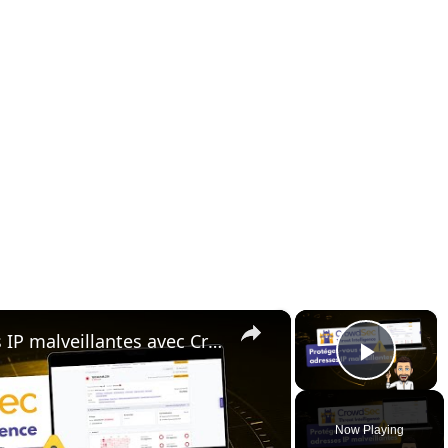
×
×
Protégez-vous des adresses IP malveillantes avec CrowdSec !
Play 
Now Playing