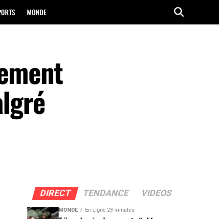
PORTS
MONDE
olement
algré
DIRECT
TENDANCE
VIDEOS
MONDE
En Ligne 23 minutes