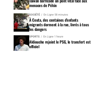
Taïwan barricade un pont vital face aux
menaces de Pékin
SOCIÉTÉ
En Ligne 58 minutes
À Ceuta, des centaines d’enfants
migrants dorment à la rue, livrés à tous
les dangers
SPORTS
En Ligne 1 heure
Akliouche rejoint le PSG, le transfert est
officiel