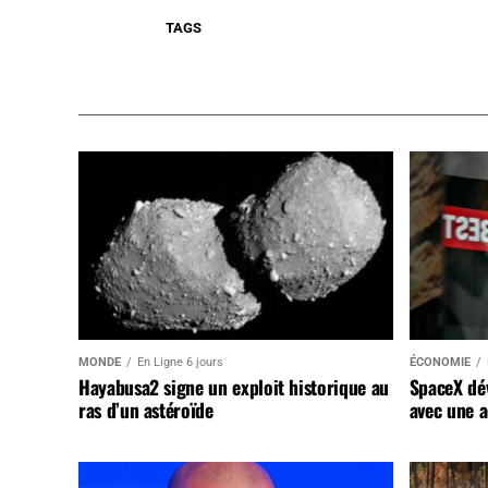
TAGS
MONDE
En Ligne 6 jours
ÉCONOMIE
Hayabusa2 signe un exploit historique au
SpaceX dév
ras d’un astéroïde
avec une a