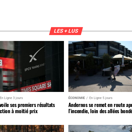
LES + LUS
En Ligne 3 jours
ÉCONOMIE
En Ligne 5 jours
oile ses premiers résultats
Andernos se remet en route ap
ction à moitié prix
l’incendie, loin des allées bond